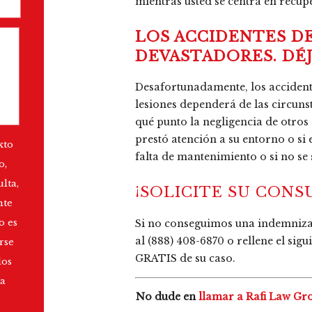
mientras usted se centra en recup
LOS ACCIDENTES D
DEVASTADORES. DÉ
Desafortunadamente, los acciden
lesiones dependerá de las circuns
qué punto la negligencia de otros 
prestó atención a su entorno o si
xto
falta de mantenimiento o si no se 
o,
lta,
¡SOLICITE SU CONS
nte
o es
Si no conseguimos una indemnizac
al
(888) 408-6870
o rellene el sig
rse
GRATIS de su caso.
los
a
No dude en
llamar a Rafi Law Gr