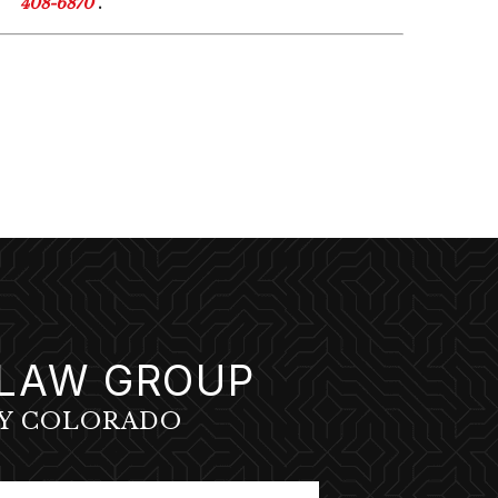
408-6870
.
I LAW GROUP
 Y COLORADO