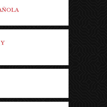
PAÑOLA
 Y